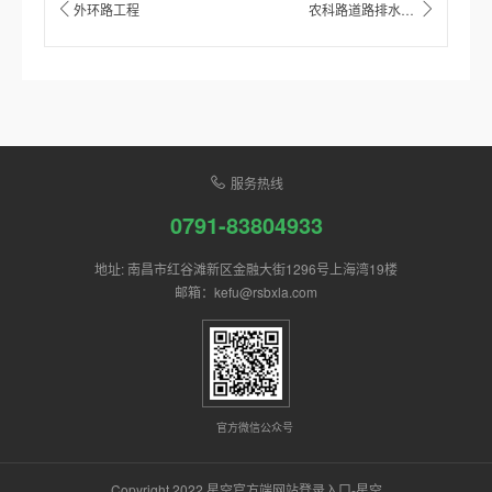
外环路工程
农科路道路排水工程
服务热线
0791-83804933
地址: 南昌市红谷滩新区金融大街1296号上海湾19楼
邮箱：kefu@rsbxla.com
官方微信公众号
Copyright 2022 星空官方端网站登录入口-星空