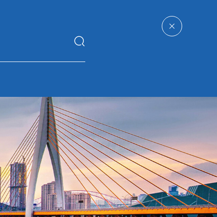
网
人力
企业
星空官方端网站登录
资源
管理
入口-星空(中国)