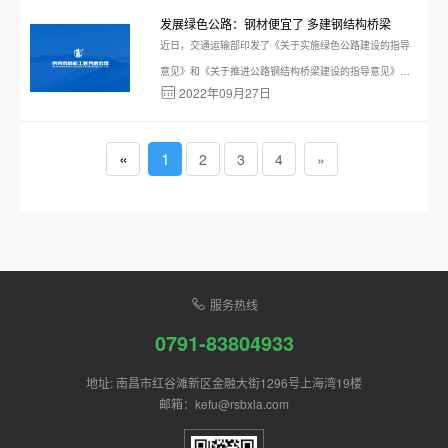
发展绿色公路：钢材便宜了 多建钢结构桥梁
近日，交通运输部印发了《关于实施绿色公路建设的指导
意见》和《关于推进公路钢结构桥梁建设的指导意见》，
2022年09月27日
明确绿色公路的发展思路和建设目标，对公路行业推广应
用钢结构 桥梁提出政策指导。
«
1
2
3
4
»
服务热线
0791-83804933
地址: 南昌市红谷滩新区金融大街1296号上海湾19楼
邮箱：kefu@rsbxla.com