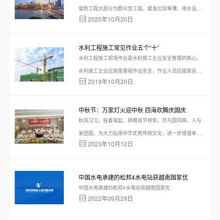
堤防工程大部分为群众性工程。堤身比较单薄，排水设
2020年10月20日
备，回填土料的质量难以保证。特别是回填土料为淤泥质
粘土的，这部分土料长期处在浸水饱和状态。强度弱而自
重大，其下滑力较大。当退水时，由于
水利工程施工常见作业五个“十”
水利工程施工现场作业是水利施工企业安全管理的核心，
水利施工企业应高度重视作业安全，作业人员应提高自身
2019年10月20日
安全防范意识，自觉规范作业行为，避免和减少安全事故
的发生。高处作业“十不准” ✰患高血压、心脏病、精神
病等登高禁忌症者不准从
中秋节：万家灯火迎中秋 四海欢腾庆国庆
秋风习习，桂香渐起。转眼双节将到，月与国同辉，人与
家团圆。为大力弘扬中华优秀传统文化，进一步增强单位
2023年10月12日
职工的凝聚力，9月28日，星空官方端网站登录入口-星空
(中国) 组织职工开展“万家团圆迎中秋，四海欢腾庆国庆”主
题趣味活动。此次活动汇聚了“欢乐月饼蹲、海底
中国水电承建的松邦4水电站获越南国家优
中国水电承建的松邦4水电站获越南国家优
2022年09月29日