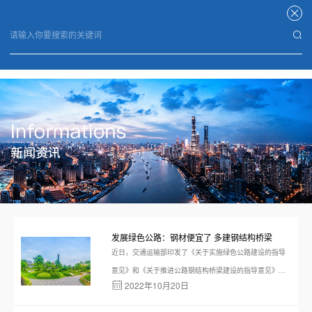
星空官方端网站登录入口
发展绿色公路：钢材便宜了 多建钢结构桥梁
近日，交通运输部印发了《关于实施绿色公路建设的指导
意见》和《关于推进公路钢结构桥梁建设的指导意见》，
2022年10月20日
明确绿色公路的发展思路和建设目标，对公路行业推广应
用钢结构桥梁提出政策指导。 8月2日至3日，交通运输