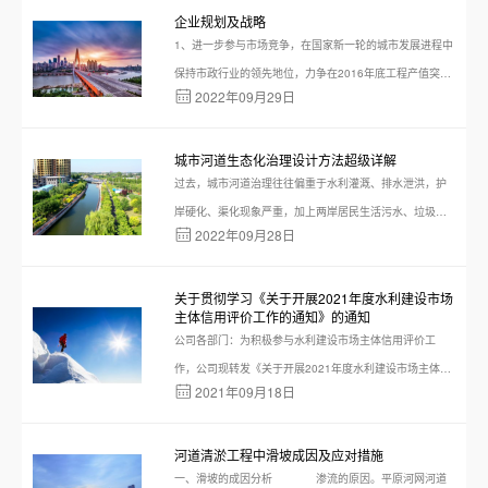
部公路局组织公路建设与管理政
企业规划及战略
1、进一步参与市场竞争，在国家新一轮的城市发展进程中
保持市政行业的领先地位，力争在2016年底工程产值突破
2022年09月29日
5亿元，并且以每年增长不少于8%。同时在公司内部加强
成本控制，继续不断地完善各分公司的内部竞争激励机
制，继续完善公司的各项规章制度。
城市河道生态化治理设计方法超级详解
过去，城市河道治理往往偏重于水利灌溉、排水泄洪，护
岸硬化、渠化现象严重，加上两岸居民生活污水、垃圾的
2022年09月28日
排入，导致很多...
关于贯彻学习《关于开展2021年度水利建设市场
主体信用评价工作的通知》的通知
公司各部门：为积极参与水利建设市场主体信用评价工
作，公司现转发《关于开展2021年度水利建设市场主体信
2021年09月18日
用评价工作的通知》（相关文件见附件），请各单位认真
组织宣贯和学习，切实把
河道清淤工程中滑坡成因及应对措施
一、滑坡的成因分析 渗流的原因。平原河网河道